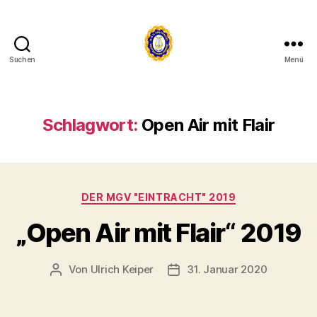
Suchen
Menü
mgv-
eintracht-
vadrup.de
Schlagwort:
Open Air mit Flair
Kategorien
DER MGV "EINTRACHT" 2019
„Open Air mit Flair“ 2019
Von
Ulrich Keiper
31. Januar 2020
Beitragsautor
Beitragsdatum